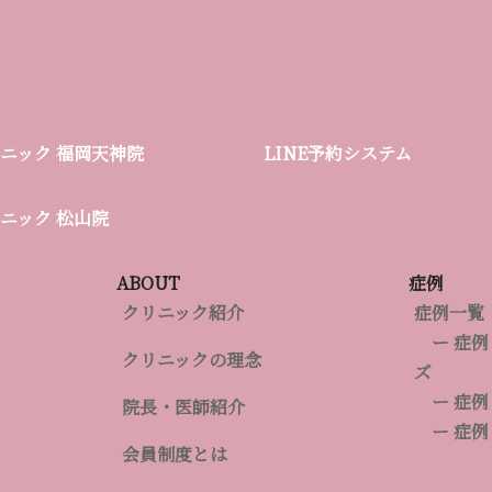
グ
ニック
福岡天神院
LINE予約システム
ル
ー
リニック
松山院
プ
リ
ン
ABOUT
症例
ク
クリニック紹介
症例一覧
ー 症例
クリニックの理念
ズ
ー 症例
院長・医師紹介
ー 症例
会員制度とは