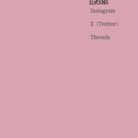
公式SNS
Instagram
X（Twitter）
Threads
本施術ページの監修医
本施術ページは、医師が医学的観点か
分山 博文（わ
医療法人茜会 
師