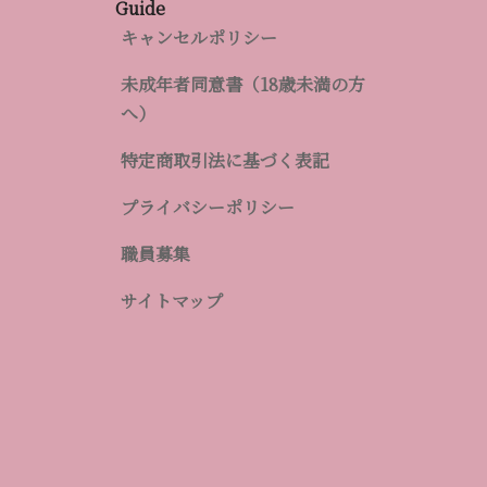
Guide
クリニック予約システム
キャンセルポリシー
LINEを使用していない方
未成年者同意書（18歳未満の方
へ）
特定商取引法に基づく表記
師
プライバシーポリシー
職員募集
ら監修しています。
サイトマップ
けやま ひろふみ）
理事長／美容皮膚科 トータルスキンクリニック松山院 院長／