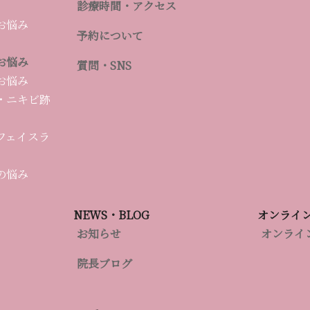
診療時間・アクセス
お悩み
予約について
お悩み
質問・SNS
お悩み
・ニキビ跡
フェイスラ
の悩み
選ばれるたるみ治療
NEWS・BLOG
オンライ
お知らせ
オンライ
ルスキンクリニック）は福岡・天神という美容皮膚科が多数存
院長ブログ
ただいています。その当院に導入されたサーマハンドは、これ
F（高周波）」です。