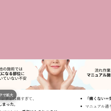
クで拡大
ンシティは痛すぎて、
「痛くない＝
しまった
。
マニュアル通