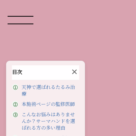
コ
ナ
ン
ビ
テ
ゲ
ン
ー
ツ
シ
へ
ョ
ス
ン
サーマハンド ― 医
キ
に
ッ
移
プ
動
×
目次
天神で選ばれるたるみ治
療
本施術ページの監修医師
こんなお悩みはありませ
んか？サーマハンドを選
福岡天神の美容外科・美容皮膚科｜トータルスキンクリ
ばれる方の多い理由
サーマハンド ― 医師の指先で造形するRF｜トータルスキン