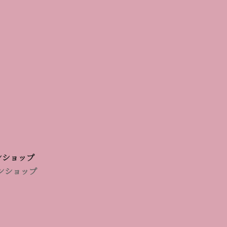
ンショップ
ンショップ
在する地域で「たるみ治療」で多くの患者
までとはアプローチが異なる「医師の手技