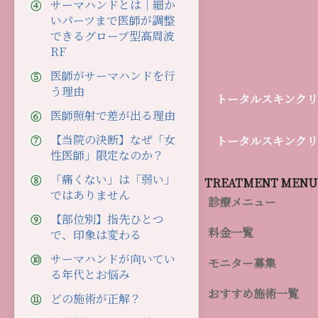
サーマハンドとは｜細か
いパーツまで医師が調整
できるグローブ型高周波
RF
医師がサーマハンドを行
う理由
グ
トータルスキンクリ
ル
医師照射で差が出る理由
ー
グ
【当院の決断】なぜ「女
トータルスキンク
プ
性医師」限定なのか？
ル
リ
ー
ン
「痛くない」は「弱い」
TREATMENT MENU
プ
ではありません
ク
診療メニュー
リ
【部位別】指先ひとつ
ン
料金一覧
で、印象は変わる
ク
サーマハンドが向いてい
モニター募集
る年代とお悩み
おすすめ施術一覧
どの施術が正解？