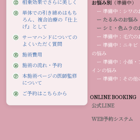
相乗効果でさらに美しく
お悩み別
（準備中）
ー 準備中：シワの
単体での引き締めはもち
ろん、複合治療の『仕上
ー たるみのお悩み
げ』として
ー シミ・色ムラの
ー 準備中：毛穴の
サーマハンドについての
よくいただく質問
ー 準備中：ニキビ
の悩み
施術費用
ー 準備中：小顔・
施術の流れ・予約
インの悩み
本施術ページの医師監修
ー 準備中：その他
について
天神で
ご予約はこちらから
ONLINE BOOKING
公式LINE
当院（トータ
WEB予約システム
様にご来院い
による造形R