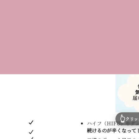
👆
クリッ
ハイフ（HIFU）やデ
続けるのが辛くなって