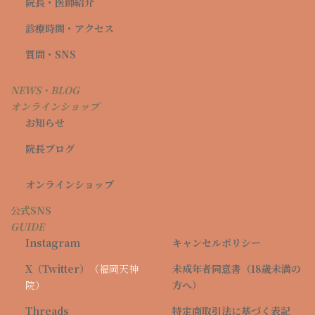
院長・医師紹介
4cc
全
＋
49,000
診療時間・アクセス
対象
顔
ネ
円
質問・SNS
オ
フ
ァ
NEWS・BLOG
ウ
オンラインショップ
ン
美白ト
お知らせ
ド
ーンア
1cc
ップ
院長ブログ
（美
ピ
白・透
ン
オンラインショップ
明感、
ク
肝斑）
グ
公式SNS
ロ
GUIDE
ー
Instagram
キャンセルポリシー
6cc
全
＋
X（Twitter）
（福岡天神
未成年者同意書（18歳未満の
顔
59,000
対象
ネ
＋
円
院）
方へ）
オ
首
フ
Threads
特定商取引法に基づく表記