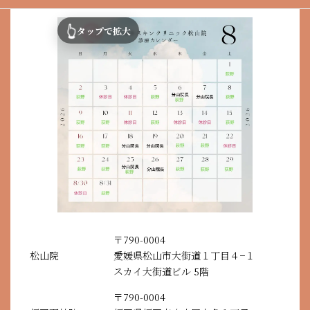
シ
マイクロボトックス（アラガン社製剤）
ッ
👆
タップで拡大
ク
全顔ス
1.5
キンボ
39,900
対象
20～60
cc
トック
円
ス
スキン
ボトッ
ボトッ
クス
クスリ
（アラ
＋
フト
39,900
オプシ
対象
対象
60～120
ガン）
20,000
（広頚
円
ョン
顔40単
円
筋を含
位 / 顔
む）
首60単
位
全顔ス
キンボ
トック
バ
〒790-0004
ス
69,900
イ
対象
80～180
松山院
愛媛県松山市大街道１丁目４−１
＋
円
リ
スカイ大街道ビル 5階
ボトッ
ズ
クスリ
ン
〒790-0004
フト
3cc