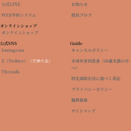
公式LINE
お知らせ
WEB予約システム
院長ブログ
オンラインショップ
オンラインショップ
公式SNS
Guide
Instagram
キャンセルポリシー
X（Twitter）
（天神大名）
未成年者同意書（18歳未満の方
へ）
Threads
特定商取引法に基づく表記
品質と価格のバランスを大切にした美容
プライバシーポリシー
医療
職員募集
トータルスキンクリニック松山院では、医師がカウンセリン
サイトマップ
グから施術まで対応し、お一人おひとりのご要望や肌状態に
合わせた治療をご提案しています。