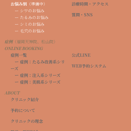
ラ
お悩み別
（準備中）
診療時間・アクセス
ヒ
ー シワのお悩み
ー
質問・SNS
ー たるみのお悩み
ラ
ー
ー シミのお悩み
3cc
ー 毛穴のお悩み
スキン
症例
（福岡天神院、松山院）
ボトッ
ONLINE BOOKING
クス
症例一覧
公式LINE
（アラ
＋
オプシ
ー 症例：たるみ改善系シリ
対象
ガン）
20,000
WEB予約システム
ョン
ーズ
顔40単
円
位 / 顔
ー 症例：注入系シリーズ
首60単
ー 症例：美肌系シリーズ
位
ABOUT
クリニック紹介
ピ
ン
予約について
ク
グ
クリニックの理念
ロ
ー