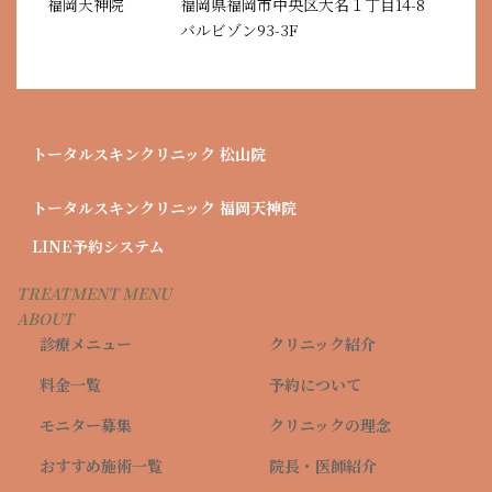
福岡天神院
福岡県福岡市中央区大名１丁目14-8
＋
笑気麻
バルビゾン93-3F
全
シ
49,000
対象
オプシ
酔
追加費用は不要で
顔
ン
円
ョン
超極細
す
デ
針
ラ
ヒ
グ
ー
トータルスキンクリニック
松山院
ル
ラ
おすすめ施術一覧ページ
うるお
ー
ー
グ
いチャ
松山院：脂肪溶解注射
トータルスキンクリニック
福岡天神院
プ
2cc
ル
ージ
（カベリン・チンセラプラス・ファットXコア・ブイオレット）
リ
グ
詳細はこちら
ー
（高保
LINE予約システム
バ
ン
ル
プ
湿、高
イ
ク
ー
リ
潤、抗
TREATMENT MENU
リ
プ
ン
炎症）
ズ
ABOUT
リ
ク
ン
診療メニュー
クリニック紹介
ン
4.5
ク
cc
料金一覧
予約について
全
＋
顔
59,000
モニター募集
クリニックの理念
対象
シ
＋
円
ン
首
おすすめ施術一覧
院長・医師紹介
デ