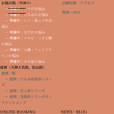
コ
ナ
お悩み別
（準備中）
診療時間・アクセス
ン
ビ
ー 準備中：シワのお悩み
質問・SNS
テ
ゲ
ー 準備中：たるみのお悩み
ン
ー
ー 準備中：シミ・色ムラのお
ツ
シ
悩み
へ
ョ
ー 準備中：毛穴のお悩み
ス
ン
料金一覧｜美容皮膚科トータル
キ
に
ー 準備中：ニキビ・ニキビ跡
ッ
移
の悩み
スキンクリニック 松山院
プ
動
ー 準備中：小顔・フェイスラ
インの悩み
ー 準備中：その他の悩み
症例
（天神大名院、松山院）
症例一覧
ー 症例：たるみ改善系シリー
ズ
ー 症例：注入系シリーズ
福岡天神の美容外科・美容皮膚科｜トータルスキンクリニック福岡天神
ー 症例：美肌系シリーズ
オン
院
愛媛県松山の美容外科・美容皮膚科｜トータルスキンクリニック松山院
ラインショップ
料金一覧｜美容皮膚科トータルスキンクリニック 松山院
ONLINE BOOKING
NEWS・BLOG