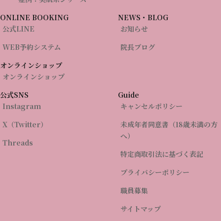
ONLINE BOOKING
NEWS・BLOG
公式LINE
お知らせ
WEB予約システム
院長ブログ
UVローション（プラスリスト
TAホワイトクリームMD
オンラインショップ
ア）
2,860
（税込）
¥
オンラインショップ
3,300
（税込）
¥
公式SNS
Guide
お買い物カゴに追加
お買い物カゴに追加
Instagram
キャンセルポリシー
X（Twitter）
未成年者同意書（18歳未満の方
へ）
Threads
特定商取引法に基づく表記
ご予約はこちらから
プライバシーポリシー
職員募集
トータルスキンクリニック 福岡天神院は完全予約制のクリニック
です。
サイトマップ
LINEもしくはWEB予約システムからご予約ください。