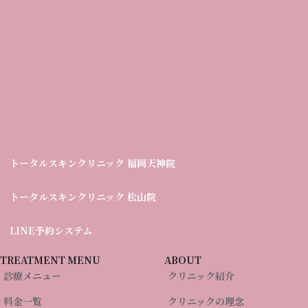
製品成分表
水、ＢＧ、グリセリン、ペンチレングリコール、ヒト脂肪細胞順化
培養液エキス、ヒアルロン酸Na、加水分解コラーゲン、セラミド
ＮＰ、セラミドＮＧ、セラミドＡＰ、加水分解ローヤルゼリータ
ンパク、ヘキサカルボキシメチルジペプチド－１２、ウメ果実エキ
ス、フィトステロールズ、コーン油、パルミチン酸レチノール、グ
リチルリチン酸2K、（アスコルビル／トコフェリル）リン酸Ｋ、
グ
トータルスキンクリニック
福岡天神院
水添レシチン、ポリソルベート８０、ＰＥＧ－６０水添ヒマシ油、
ル
ー
キサンタンガム、ポリアクリル酸Na、カプリリルグリコール、１,
グ
トータルスキンクリニック
松山院
プ
２－ヘキサンジオール
ル
リ
ー
グ
ン
LINE予約システム
プ
ル
ク
リ
ー
ン
TREATMENT MENU
ABOUT
プ
関連商品
ク
診療メニュー
クリニック紹介
リ
ン
料金一覧
クリニックの理念
ク