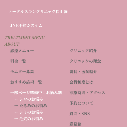
ル
ー
グ
トータルスキンクリニック松山院
プ
ル
リ
ー
グ
ン
LINE予約システム
プ
ル
ク
リ
ー
ン
TREATMENT MENU
プ
ク
ABOUT
リ
診療メニュー
クリニック紹介
ン
ク
料金一覧
クリニックの理念
モニター募集
院長・医師紹介
おすすめ施術一覧
会員制度とは
一部ページ準備中：お悩み別
診療時間・アクセス
ー シワのお悩み
予約について
ー たるみのお悩み
ー シミのお悩み
質問・SNS
ー 毛穴のお悩み
意見箱