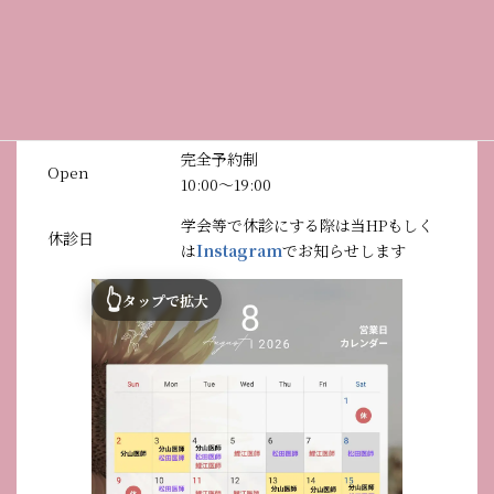
完全予約制
Open
10:00〜19:00
学会等で休診にする際は当HPもしく
休診日
は
Instagram
でお知らせします
👆
タップで拡大