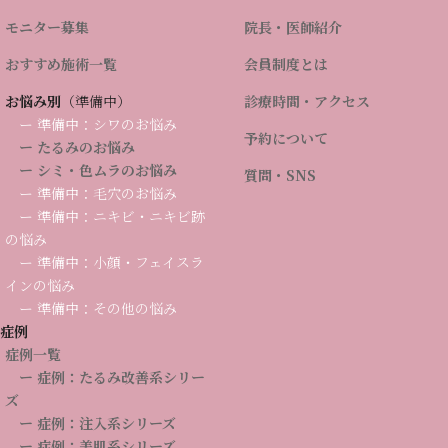
モニター募集
院長・医師紹介
おすすめ施術一覧
会員制度とは
お悩み別
（準備中）
診療時間・アクセス
ー 準備中：シワのお悩み
予約について
ー たるみのお悩み
ー シミ・色ムラのお悩み
質問・SNS
ー 準備中：毛穴のお悩み
ー 準備中：ニキビ・ニキビ跡
の悩み
モイスチャージェル １
インナーモイストTAローショ
ー 準備中：小顔・フェイスラ
4,510
ン ラージボトル【要診察】
（税込）
¥
インの悩み
11,110
（税込）
¥
ー 準備中：その他の悩み
お買い物カゴに追加
お買い物カゴに追加
症例
症例一覧
まとめ買い割引
まとめ買い割引
ー 症例：たるみ改善系シリー
ズ
ー 症例：注入系シリーズ
ー 症例：美肌系シリーズ