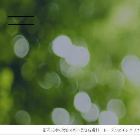
コ
ナ
ン
ビ
テ
ゲ
ン
ー
ツ
シ
へ
ョ
ス
ン
キ
に
ッ
移
プ
動
福岡天神の美容外科・美容皮膚科｜トータルスキンクリ